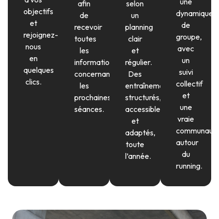
une
afin
selon
objectifs
dynamique
de
un
et
de
recevoir
planning
rejoignez-
groupe,
toutes
clair
nous
avec
les
et
en
un
informations
régulier.
quelques
suivi
concernant
Des
clics.
collectif
les
entraînements
et
prochaines
structurés,
une
séances.
accessibles
vraie
et
communaut
adaptés,
autour
toute
du
l’année.
running.