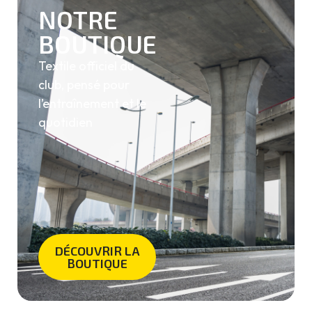
NOTRE
BOUTIQUE
Textile officiel du
club, pensé pour
l’entraînement et le
quotidien
DÉCOUVRIR LA
BOUTIQUE