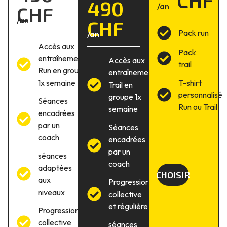
CHF
490
/an
CHF
/an
CHF
Pack run
/an
Accès aux
Pack
entraînements
Accès aux
trail
Run en groupe
entraînement
1x semaine
T-shirt
Trail en
personnalisé
groupe 1x
Séances
Run ou Trail
semaine
encadrées
par un
Séances
coach
encadrées
par un
séances
coach
adaptées
CHOISIR
aux
Progression
niveaux
collective
et régulière
Progression
collective
séances