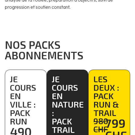
progression et soutien constant.
NOS PACKS
ABONNEMENTS
JE
JE
LES
COURS
COURS
DEUX :
EN
EN
PACK
VILLE :
NATURE
RUN &
PACK
:
TRAIL
799
RUN
PACK
980
490
CHF
TRAIL