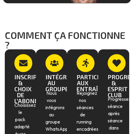
COMMENT ÇA FONCTIONNE
?
INSCRIPTION
INTÉGRATION
PARTICIPATION
PROGRES
&
AU
AUX
&
CHOIX
GROUPE
ENTRAÎNEMENTS
ESPRIT
Nous
Rejoignez
DE
CLUB
Progressez
L’ABONNEMENT
vous
nos
Choisissez
séance
intégrons
séances
le
après
au
de
pack
séance
groupe
running
adapté
dans
WhatsApp
encadrées
à vos