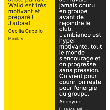
Walid est très
jamais couru
motivant et
en groupe
préparé !
avant de
J’adore!
rejoindre le
club.
Cecilia Capello
L’ambiance est
Membre
hyper
motivante, tout
le monde
s’encourage et
on progresse
sans pression.
On vient pour
courir, on reste
pour l’énergie
du groupe.
Anonyme
Elise Meliani