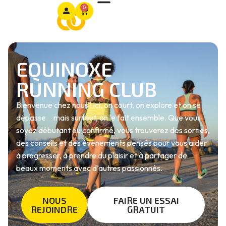
0
EQUINOXE
RUNNING CLUB
Bienvenue chez nous ! Ici, on court, on explore et on se
dépasse… mais surtout, on le fait ensemble. Que vous
soyez débutant ou confirmé, vous trouverez des sorties,
des conseils et des événements pensés pour vous aider
à progresser, à prendre du plaisir et à partager de
beaux moments avec d’autres passionnés.
NOUS
FAIRE UN ESSAI
REJOINDRE
GRATUIT